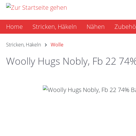
m Hauptinhalt springen
Zur Suche springen
Zur Hauptnavigation springen
Home
Stricken, Häkeln
Nähen
Zubehö
Stricken, Häkeln
Wolle
Woolly Hugs Nobly, Fb 22 74
Bildergalerie überspringen