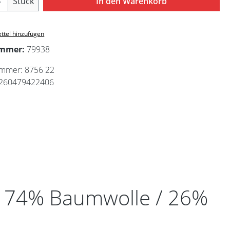
Stück
In den Warenkorb
ttel hinzufügen
ummer:
79938
ummer:
8756 22
260479422406
2 74% Baumwolle / 26%