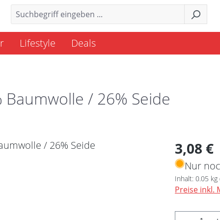
r
Lifestyle
Deals
% Baumwolle / 26% Seide
Regulärer 
3,08 €
Nur noc
Inhalt:
0.05 kg
Preise inkl.
Produkt 