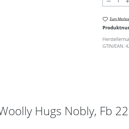
Zum Merkze
Produktn
Herstellern
GTIN/EAN:
4
Woolly Hugs Nobly, Fb 2