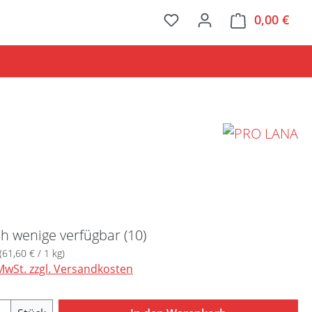
0,00 €
Ware
Preis:
h wenige verfügbar (10)
(61,60 € / 1 kg)
 MwSt. zzgl. Versandkosten
Anzahl: Gib den gewünschten Wert ein ode