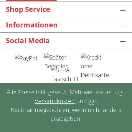
Shop Service
Informationen
Social Media
Alle Preise inkl. gesetzl. Mehrwertsteuer zzgl.
Versandkosten
und ggf.
Nachnahmegebühren, wenn nicht anders
angegeben.