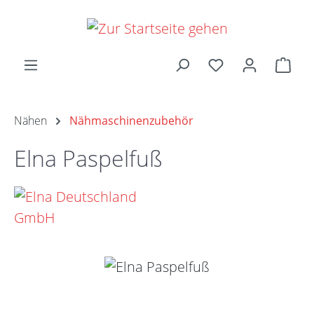
Zum Hauptinhalt springen
Ware
Nähen
Nähmaschinenzubehör
Elna Paspelfuß
Bildergalerie überspringen