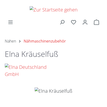
Zum Hauptinhalt springen
Ware
Nähen
Nähmaschinenzubehör
Elna Kräuselfuß
Bildergalerie überspringen