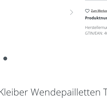
Zum Merkze
Produktn
Herstellern
GTIN/EAN:
4
leiber Wendepailletten Ti