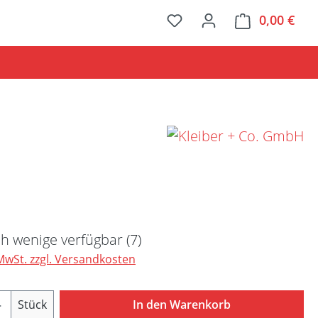
0,00 €
Ware
Preis:
h wenige verfügbar (7)
 MwSt. zzgl. Versandkosten
Anzahl: Gib den gewünschten Wert ein ode
Stück
In den Warenkorb