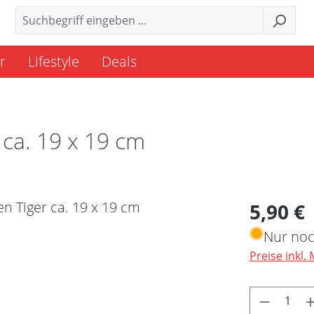
r
Lifestyle
Deals
 ca. 19 x 19 cm
Regulärer 
5,90 €
Nur noc
Preise inkl.
Produkt 