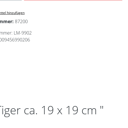
ttel hinzufügen
ummer:
87200
ummer:
LM-9902
009456990206
ger ca. 19 x 19 cm "