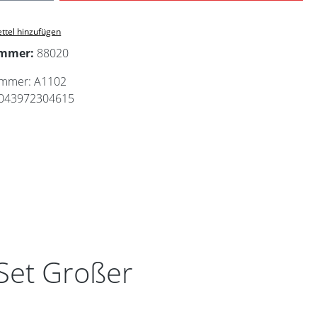
ttel hinzufügen
ummer:
88020
ummer:
A1102
043972304615
Set Großer