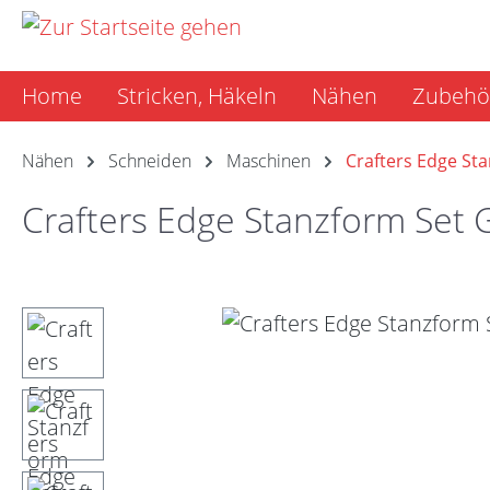
m Hauptinhalt springen
Zur Suche springen
Zur Hauptnavigation springen
Home
Stricken, Häkeln
Nähen
Zubehö
Nähen
Schneiden
Maschinen
Crafters Edge St
Crafters Edge Stanzform Set 
Bildergalerie überspringen