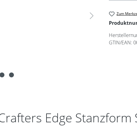
Zum Merkze
Produktn
Herstellern
GTIN/EAN:
0
Crafters Edge Stanzform 