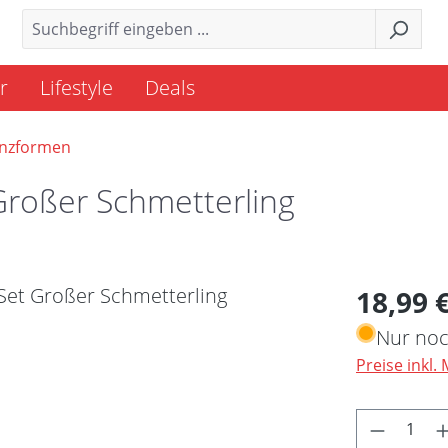
r
Lifestyle
Deals
anzformen
Großer Schmetterling
Regulärer 
18,99 
Nur noc
Preise inkl.
Produkt 