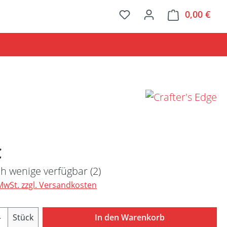
0,00 €
Ware
Preis:
€
h wenige verfügbar (2)
 MwSt. zzgl. Versandkosten
Anzahl: Gib den gewünschten Wert ein ode
Stück
In den Warenkorb