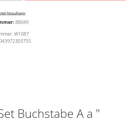
ttel hinzufügen
ummer:
88049
ummer:
W1087
043972303755
Set Buchstabe A a "