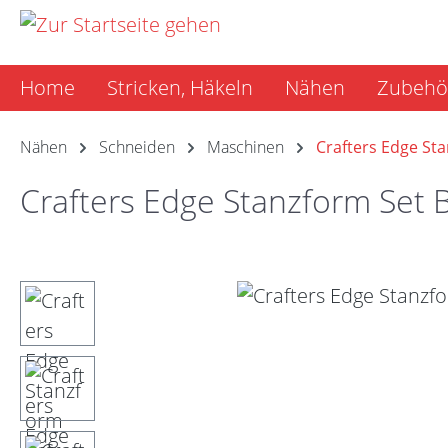
m Hauptinhalt springen
Zur Suche springen
Zur Hauptnavigation springen
Home
Stricken, Häkeln
Nähen
Zubehö
Nähen
Schneiden
Maschinen
Crafters Edge St
Crafters Edge Stanzform Set 
Bildergalerie überspringen