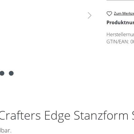
Zum Merkze
Produktn
Herstellern
GTIN/EAN:
0
Crafters Edge Stanzform 
dbar.