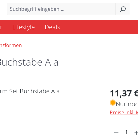
r
Lifestyle
Deals
anzformen
Buchstabe A a
Regulärer 
11,37 
Nur noc
Preise inkl.
Produkt 