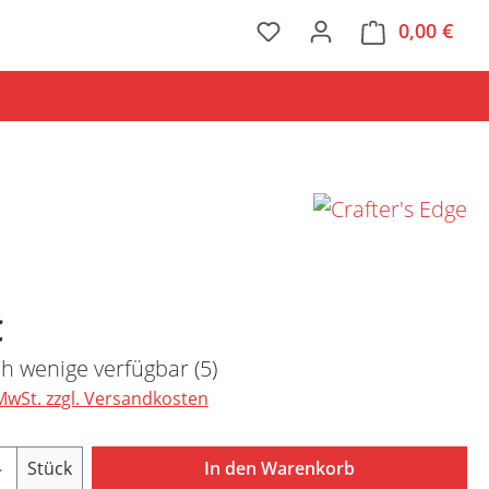
0,00 €
Ware
Preis:
€
h wenige verfügbar (5)
 MwSt. zzgl. Versandkosten
Anzahl: Gib den gewünschten Wert ein ode
Stück
In den Warenkorb