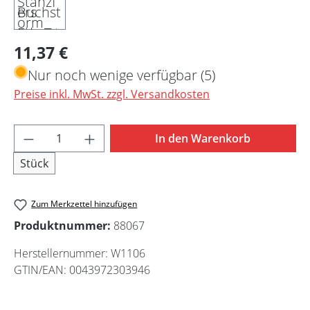
Regulärer Preis:
11,37 €
Nur noch wenige verfügbar (5)
Preise inkl. MwSt. zzgl. Versandkosten
Produkt Anzahl: Gib den gewünschten Wert 
In den Warenkorb
Stück
Zum Merkzettel hinzufügen
Produktnummer:
88067
Herstellernummer:
W1106
GTIN/EAN:
0043972303946