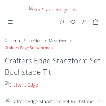
Zum Hauptinhalt springen
Ware
Nähen
Schneiden
Maschinen
Crafters Edge Stanzformen
Crafters Edge Stanzform Set
Buchstabe T t
Bildergalerie überspringen