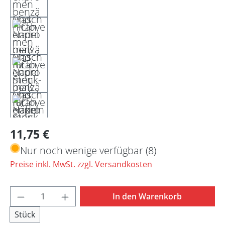
Regulärer Preis:
11,75 €
Nur noch wenige verfügbar (8)
Preise inkl. MwSt. zzgl. Versandkosten
Produkt Anzahl: Gib den gewünschten Wert 
In den Warenkorb
Stück