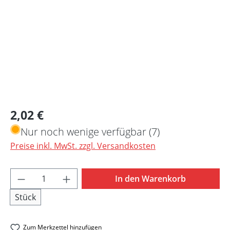
Regulärer Preis:
2,02 €
Nur noch wenige verfügbar (7)
Preise inkl. MwSt. zzgl. Versandkosten
Produkt Anzahl: Gib den gewünschten Wert 
In den Warenkorb
Stück
Zum Merkzettel hinzufügen