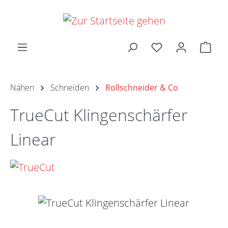
Zum Hauptinhalt springen
Ware
Nähen
Schneiden
Rollschneider & Co
TrueCut Klingenschärfer
Linear
Bildergalerie überspringen