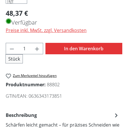
Regulärer Preis:
48,37 €
Verfügbar
Preise inkl. MwSt. zzgl. Versandkosten
Produkt Anzahl: Gib den gewünschten Wert 
In den Warenkorb
Stück
Zum Merkzettel hinzufügen
Produktnummer:
88802
GTIN/EAN:
0636343173851
Beschreibung
Schärfen leicht gemacht – für präzises Schneiden wie