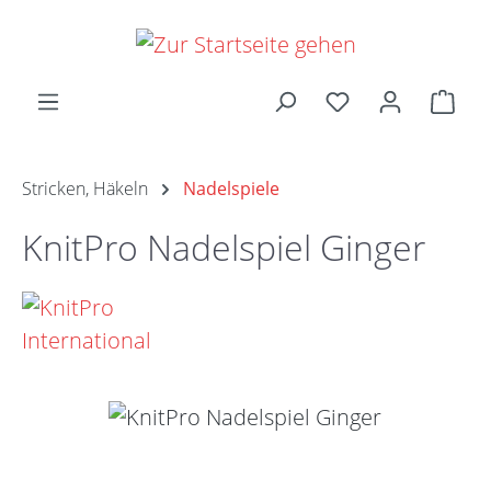
Zum Hauptinhalt springen
Ware
Stricken, Häkeln
Nadelspiele
KnitPro Nadelspiel Ginger
Bildergalerie überspringen