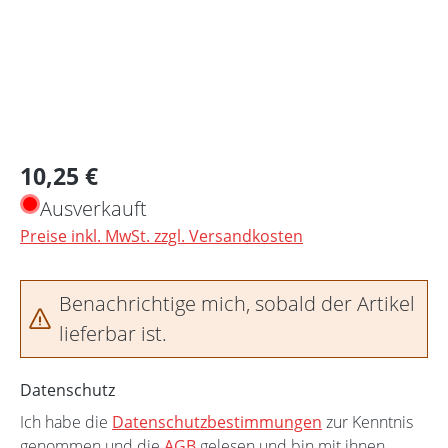
Regulärer Preis:
10,25 €
Ausverkauft
Preise inkl. MwSt. zzgl. Versandkosten
Benachrichtige mich, sobald der Artikel
lieferbar ist.
Datenschutz
Ich habe die
Datenschutzbestimmungen
zur Kenntnis
genommen und die
AGB
gelesen und bin mit ihnen