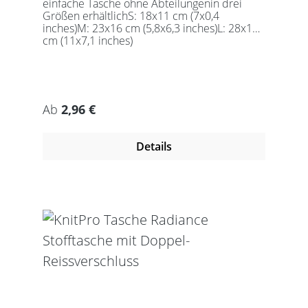
einfache Tasche ohne Abteilungenin drei
Größen erhältlichS: 18x11 cm (7x0,4
inches)M: 23x16 cm (5,8x6,3 inches)L: 28x18
cm (11x7,1 inches)
Regulärer Preis:
Ab
2,96 €
Details