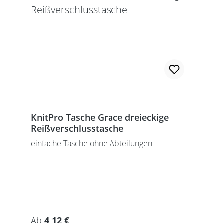
KnitPro Tasche Grace dreieckige
Reißverschlusstasche
einfache Tasche ohne Abteilungen
Regulärer Preis:
Ab
4,12 €