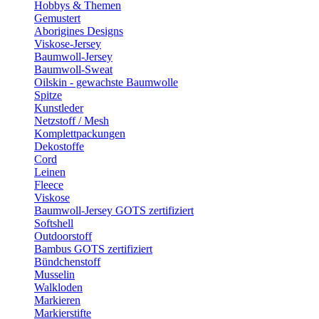
Hobbys & Themen
Gemustert
Aborigines Designs
Viskose-Jersey
Baumwoll-Jersey
Baumwoll-Sweat
Oilskin - gewachste Baumwolle
Spitze
Kunstleder
Netzstoff / Mesh
Komplettpackungen
Dekostoffe
Cord
Leinen
Fleece
Viskose
Baumwoll-Jersey GOTS zertifiziert
Softshell
Outdoorstoff
Bambus GOTS zertifiziert
Bündchenstoff
Musselin
Walkloden
Markieren
Markierstifte