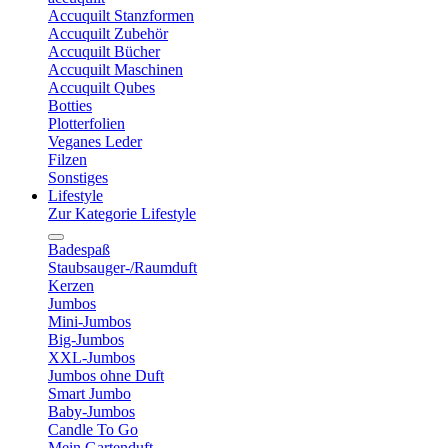
Accuquilt Stanzformen
Accuquilt Zubehör
Accuquilt Bücher
Accuquilt Maschinen
Accuquilt Qubes
Botties
Plotterfolien
Veganes Leder
Filzen
Sonstiges
Lifestyle
Zur Kategorie Lifestyle
Badespaß
Staubsauger-/Raumduft
Kerzen
Jumbos
Mini-Jumbos
Big-Jumbos
XXL-Jumbos
Jumbos ohne Duft
Smart Jumbo
Baby-Jumbos
Candle To Go
Mein Gartenduft