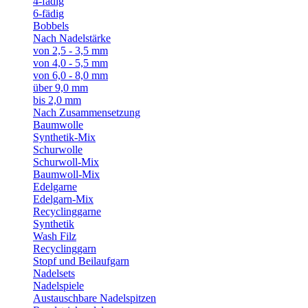
4-fädig
6-fädig
Bobbels
Nach Nadelstärke
von 2,5 - 3,5 mm
von 4,0 - 5,5 mm
von 6,0 - 8,0 mm
über 9,0 mm
bis 2,0 mm
Nach Zusammensetzung
Baumwolle
Synthetik-Mix
Schurwolle
Schurwoll-Mix
Baumwoll-Mix
Edelgarne
Edelgarn-Mix
Recyclinggarne
Synthetik
Wash Filz
Recyclinggarn
Stopf und Beilaufgarn
Nadelsets
Nadelspiele
Austauschbare Nadelspitzen