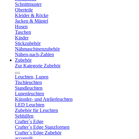
Schnittmuster
Oberteile
Kleider & Röcke
Jacken & Mäntel
Hosen
Taschen
Kinder
Stickzubehör
Nähmaschinenzubehör
Nähen-nach-Zahlen
Zubehör
Zur Kategorie Zubehör
Leuchten, Lupen
Tischleuchten
Standleuchten
Lupenleuchten
Künstler- und Atelierleuchten
LED Leuchten
Zubehör für Leuchten
Sehhilfen
Crafter´s Edge
Crafter´s Edge Stanzformen
Crafter´s Edge Zubehör
accuquilt