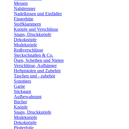
Messen
Nahttrenner
Nadelkissen und Einfädler
Fingerhüte
Stoffklammern
Knöpfe und Verschlüsse
Snaps, Druckknöpfe
Dekoknöpfe
Modeknöpfe
Reißverschlüsse
Steckschnallen & Co.
Ösen, Scheiben und Nieten
Verschlüsse, Aufhänger
Heftpistolen und Zubehör
Taschen und - zubehör
Sonstiges
Garne
Stickgarn
Aufbewahrung
Bücher
Knöpfe
Snaps, Druckknöpfe
Modeknöpfe
Dekoknöpfe
Plotterfolie