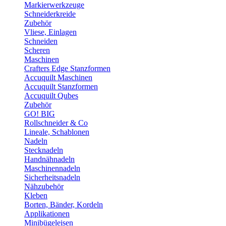
Markierwerkzeuge
Schneiderkreide
Zubehör
Vliese, Einlagen
Schneiden
Scheren
Maschinen
Crafters Edge Stanzformen
Accuquilt Maschinen
Accuquilt Stanzformen
Accuquilt Qubes
Zubehör
GO! BIG
Rollschneider & Co
Lineale, Schablonen
Nadeln
Stecknadeln
Handnähnadeln
Maschinennadeln
Sicherheitsnadeln
Nähzubehör
Kleben
Borten, Bänder, Kordeln
Applikationen
Minibügeleisen