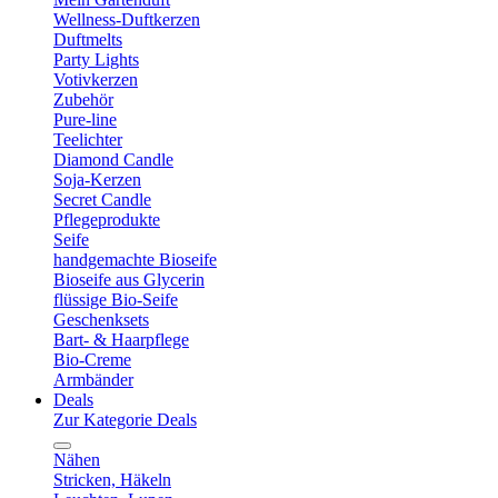
Wellness-Duftkerzen
Duftmelts
Party Lights
Votivkerzen
Zubehör
Pure-line
Teelichter
Diamond Candle
Soja-Kerzen
Secret Candle
Pflegeprodukte
Seife
handgemachte Bioseife
Bioseife aus Glycerin
flüssige Bio-Seife
Geschenksets
Bart- & Haarpflege
Bio-Creme
Armbänder
Deals
Zur Kategorie Deals
Nähen
Stricken, Häkeln