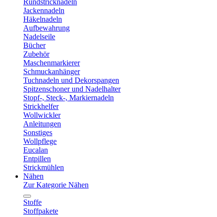
Rundstricknadeln
Jackennadeln
Häkelnadeln
Aufbewahrung
Nadelseile
Bücher
Zubehör
Maschenmarkierer
Schmuckanhänger
Tuchnadeln und Dekorspangen
Spitzenschoner und Nadelhalter
Stopf-, Steck-, Markiernadeln
Strickhelfer
Wollwickler
Anleitungen
Sonstiges
Wollpflege
Eucalan
Entpillen
Strickmühlen
Nähen
Zur Kategorie Nähen
Stoffe
Stoffpakete