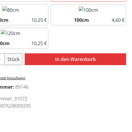
40cm
60cm
0cm
10,25 €
100cm
4,60 €
80cm
100cm
20cm
10,25 €
120cm
Anzahl: Gib den gewünschten Wert ein ode
Stück
In den Warenkorb
ttel hinzufügen
ummer:
89146
ummer:
31072
907628009205