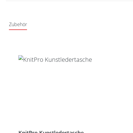
Zubehör
Produktgalerie überspringen
KnitPro Kunstledertasche