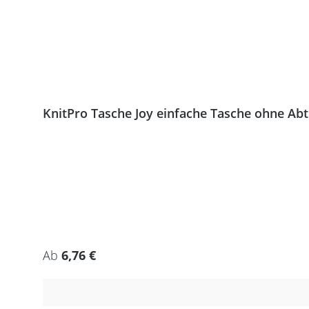
KnitPro Tasche Joy einfache Tasche ohne Ab
Regulärer Preis:
Ab
6,76 €