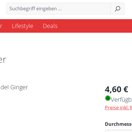
r
Lifestyle
Deals
er
Regulärer 
4,60 €
Verfügb
Preise inkl.
Durchmess