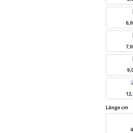
6,
7,
9
12
a
Länge cm