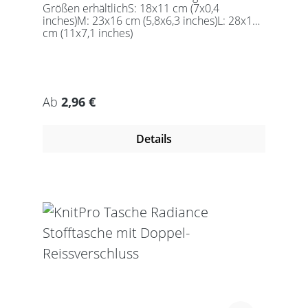
Größen erhältlichS: 18x11 cm (7x0,4
inches)M: 23x16 cm (5,8x6,3 inches)L: 28x18
cm (11x7,1 inches)
Regulärer Preis:
Ab
2,96 €
Details