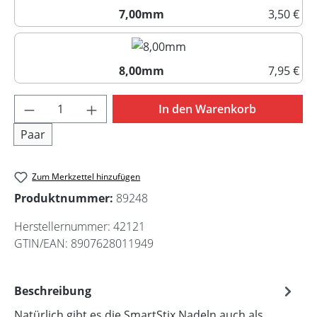
7,00mm
3,50 €
7,00mm
8,00mm
7,95 €
8,00mm
Produkt Anzahl: Gib den gewünschten Wert 
In den Warenkorb
Paar
Zum Merkzettel hinzufügen
Produktnummer:
89248
Herstellernummer:
42121
GTIN/EAN:
8907628011949
Beschreibung
Natürlich gibt es die SmartStix Nadeln auch als