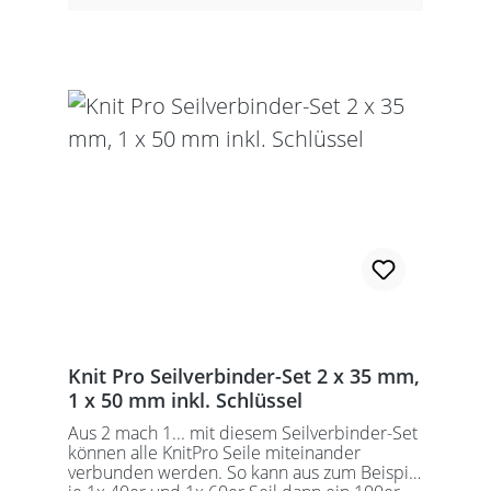
Schraubschlüssel. Die angegebene
Seillänge bezieht sich immer auf die fertig
zusammengeschraubte Rundstricknadel!
Alle KnitPro Seile können mit allen KnitPro
wechselbaren Nadelspitzen verbunden
werden. Für eine 40er Rundstricknadel
sollten Sie kurze Nadelspitzen auswählen.
Knit Pro Seilverbinder-Set 2 x 35 mm,
1 x 50 mm inkl. Schlüssel
Aus 2 mach 1... mit diesem Seilverbinder-Set
können alle KnitPro Seile miteinander
verbunden werden. So kann aus zum Beispiel