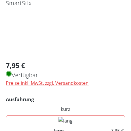
Regulärer Preis:
7,95 €
Verfügbar
Preise inkl. MwSt. zzgl. Versandkosten
auswählen
Ausführung
kurz
(Diese Option ist zurzeit nicht 
lang
7,95 €