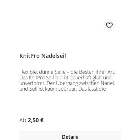
KnitPro Nadelseil
Flexible, dünne Seile – die Besten ihrer Art.
Das KnitPro Seil bleibt dauerhaft glatt und
unverformt. Der Übergang zwischen Nadel
und Seil ist kaum spürbar. Das lässt die
Maschen sanft abgleiten. Ein Loch im
Gewinde ermöglicht zusätzliches Fixieren der
KnitPro Nadelspitzen mit Hilfe eines speziell
entwickelten Schlüssels, welcher der KnitPro
Packung beigefügt ist. KnitPro Seilkappen
Regulärer Preis:
Ab
2,50 €
sorgen für eine einfache Aufbewahrung oder
Stilllegung des Strickwerks. Das KnitPro Set
besteht aus 1 Seil, 2 Seilkappen und dem
Details
speziell entwickelten KnitPro