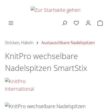
Zum Hauptinhalt springen
Ware
Stricken, Häkeln
Austauschbare Nadelspitzen
KnitPro wechselbare
Nadelspitzen SmartStix
Bildergalerie überspringen