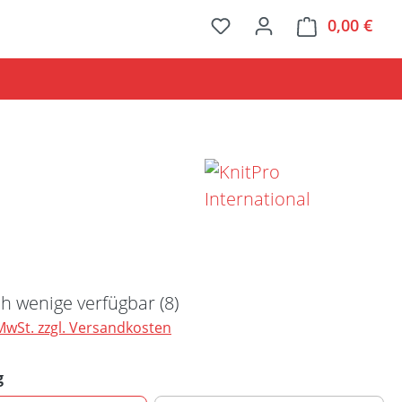
0,00 €
Ware
Preis:
h wenige verfügbar (8)
 MwSt. zzgl. Versandkosten
auswählen
g