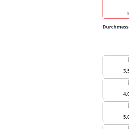
Durchmess
3
4
5