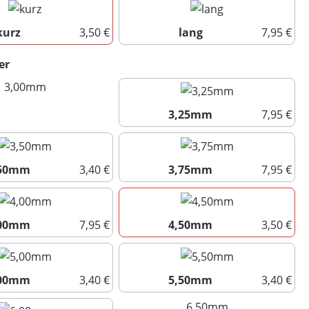
kurz
3,50 €
lang
7,95 €
kurz
lang
auswählen
er
3,00mm
(Diese Option ist zurzeit nicht verfügbar.)
3,25mm
7,95 €
3,25mm
,50mm
3,40 €
3,75mm
7,95 €
3,50mm
3,75mm
,00mm
7,95 €
4,50mm
3,50 €
4,00mm
4,50mm
,00mm
3,40 €
5,50mm
3,40 €
5,00mm
5,50mm
6,50mm
(Diese Option ist 