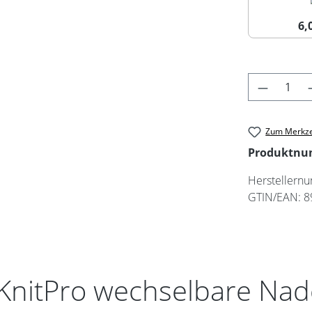
6
Produkt 
Zum Merkze
Produktn
Herstellern
GTIN/EAN:
8
KnitPro wechselbare Nade