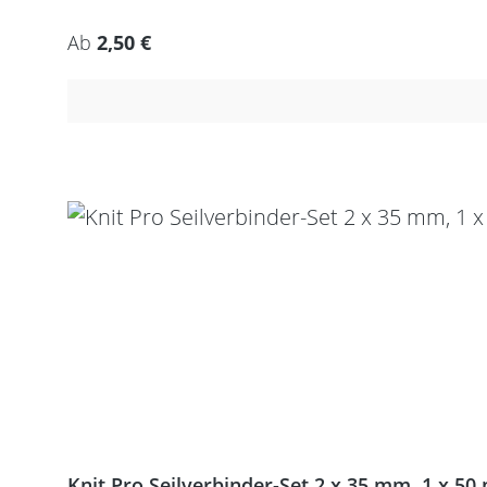
Regulärer Preis:
Ab
2,50 €
Knit Pro Seilverbinder-Set 2 x 35 mm, 1 x 50 