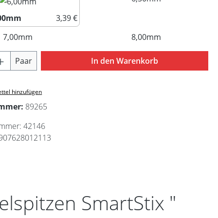
,00mm
3,39 €
6,00mm
7,00mm
(Diese Option ist zurzeit nicht verfügbar.)
8,00mm
(Diese Option ist 
Anzahl: Gib den gewünschten Wert ein ode
Paar
In den Warenkorb
ttel hinzufügen
ummer:
89265
ummer:
42146
907628012113
lspitzen SmartStix "