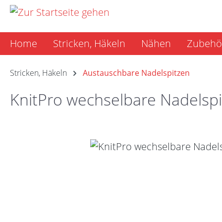
m Hauptinhalt springen
Zur Suche springen
Zur Hauptnavigation springen
Home
Stricken, Häkeln
Nähen
Zubehö
Stricken, Häkeln
Austauschbare Nadelspitzen
KnitPro wechselbare Nadelspi
Bildergalerie überspringen