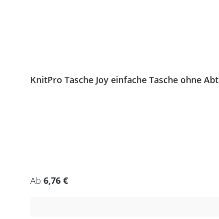
KnitPro Tasche Joy einfache Tasche ohne Ab
Regulärer Preis:
Ab
6,76 €