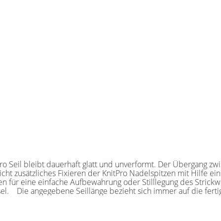
t zusätzliches Fixieren der KnitPro Nadelspitzen mit Hilfe ein
Aufbewahrung oder Stilllegung des Strickwerks. Das KnitPro Set besteht aus 1 Seil, 2 Se
adel! Alle
Nadelspitzen verbunden werden. Für eine 40er Rundstricknadel 