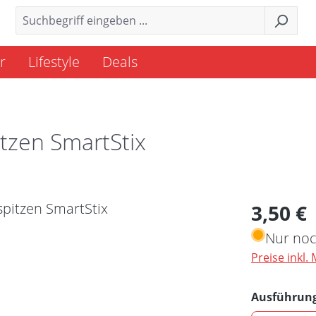
r
Lifestyle
Deals
tzen SmartStix
Regulärer 
3,50 €
Nur noc
Preise inkl.
Ausführun