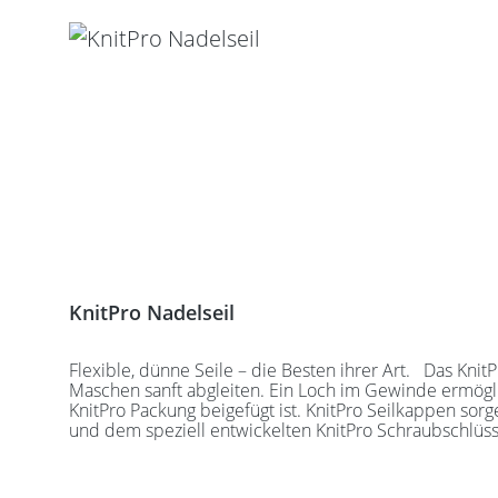
KnitPro Nadelseil
Flexible, dünne Seile – die Besten ihrer Art. Das KnitPro Seil bleibt dauerhaft glatt und unverformt. Der Übergang zwischen Nadel und Seil ist kaum spürbar. Das lässt die
Maschen sanft abgleiten. Ein Loch im Gewinde ermöglich
KnitPro Packung beigefügt ist. KnitPro Seilkappen sorgen für eine einfache 
und dem speziell entwickelten KnitPro Schraubschlüssel. Die angegebene Seillänge bezieht sich immer auf die fertig zusammengeschraubte Rundstrickn
KnitPro Seile können mit allen KnitPro wechselbaren 