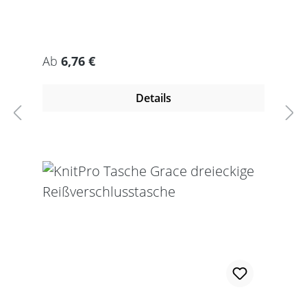
Regulärer Preis:
Ab
6,76 €
Details