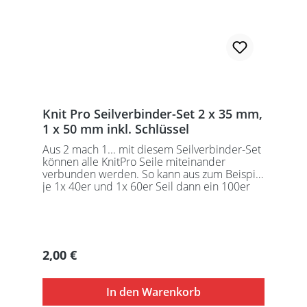
Knit Pro Seilverbinder-Set 2 x 35 mm,
1 x 50 mm inkl. Schlüssel
Aus 2 mach 1... mit diesem Seilverbinder-Set
können alle KnitPro Seile miteinander
verbunden werden. So kann aus zum Beispiel
je 1x 40er und 1x 60er Seil dann ein 100er
Seil entstehen usw.
Regulärer Preis:
2,00 €
In den Warenkorb