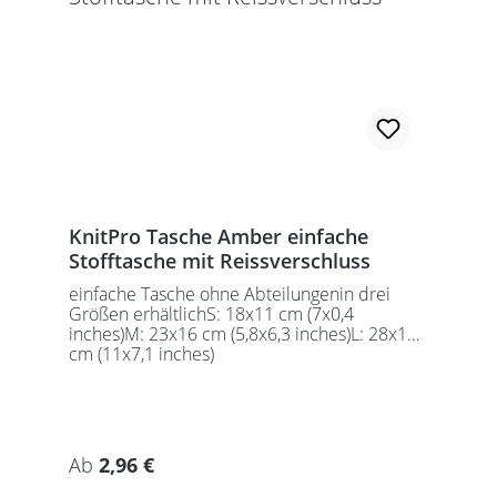
KnitPro Tasche Amber einfache
Stofftasche mit Reissverschluss
einfache Tasche ohne Abteilungenin drei
Größen erhältlichS: 18x11 cm (7x0,4
inches)M: 23x16 cm (5,8x6,3 inches)L: 28x18
cm (11x7,1 inches)
Regulärer Preis:
Ab
2,96 €