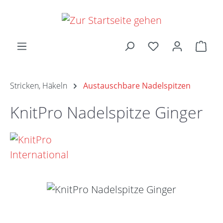
Zum Hauptinhalt springen
Ware
Stricken, Häkeln
Austauschbare Nadelspitzen
KnitPro Nadelspitze Ginger
Bildergalerie überspringen