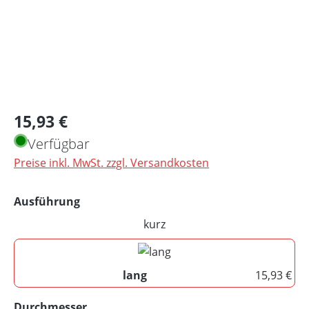
Regulärer Preis:
15,93 €
Verfügbar
Preise inkl. MwSt. zzgl. Versandkosten
auswählen
Ausführung
kurz
(Diese Option ist zurzeit nicht 
lang
15,93 €
lang
auswählen
Durchmesser