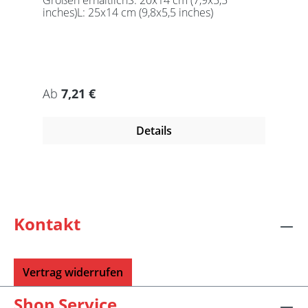
inches)L: 25x14 cm (9,8x5,5 inches)
Regulärer Preis:
Ab
7,21 €
Details
Kontakt
Vertrag widerrufen
Shop Service