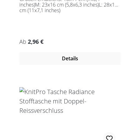
inches)M: 23x16 cm (5,8x6,3 inches)L: 28x18
cm (11x7,1 inches)
Regulärer Preis:
Ab
2,96 €
Details