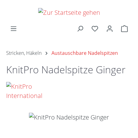
Zum Hauptinhalt springen
Ware
Stricken, Häkeln
Austauschbare Nadelspitzen
KnitPro Nadelspitze Ginger
Bildergalerie überspringen