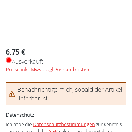
Regulärer Preis:
6,75 €
Ausverkauft
Preise inkl. MwSt. zzgl. Versandkosten
Benachrichtige mich, sobald der Artikel
lieferbar ist.
Datenschutz
Ich habe die
Datenschutzbestimmungen
zur Kenntnis
genommen und die
AGB
gelesen und bin mit ihnen