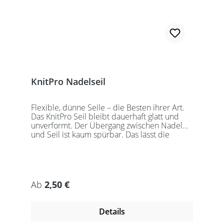
KnitPro Nadelseil
Flexible, dünne Seile – die Besten ihrer Art.
Das KnitPro Seil bleibt dauerhaft glatt und
unverformt. Der Übergang zwischen Nadel
und Seil ist kaum spürbar. Das lässt die
Maschen sanft abgleiten. Ein Loch im
Gewinde ermöglicht zusätzliches Fixieren der
KnitPro Nadelspitzen mit Hilfe eines speziell
entwickelten Schlüssels, welcher der KnitPro
Packung beigefügt ist. KnitPro Seilkappen
Regulärer Preis:
Ab
2,50 €
sorgen für eine einfache Aufbewahrung oder
Stilllegung des Strickwerks. Das KnitPro Set
besteht aus 1 Seil, 2 Seilkappen und dem
Details
speziell entwickelten KnitPro