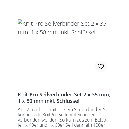
Schraubschlüssel. Die angegebene
Seillänge bezieht sich immer auf die fertig
zusammengeschraubte Rundstricknadel!
Alle KnitPro Seile können mit allen KnitPro
wechselbaren Nadelspitzen verbunden
werden. Für eine 40er Rundstricknadel
sollten Sie kurze Nadelspitzen auswählen.
Knit Pro Seilverbinder-Set 2 x 35 mm,
1 x 50 mm inkl. Schlüssel
Aus 2 mach 1... mit diesem Seilverbinder-Set
können alle KnitPro Seile miteinander
verbunden werden. So kann aus zum Beispiel
je 1x 40er und 1x 60er Seil dann ein 100er