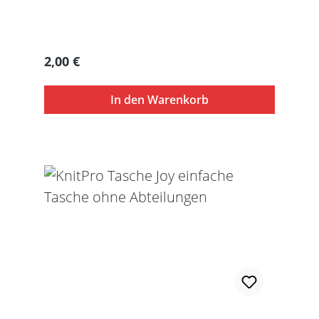
Seil entstehen usw.
Regulärer Preis:
2,00 €
In den Warenkorb