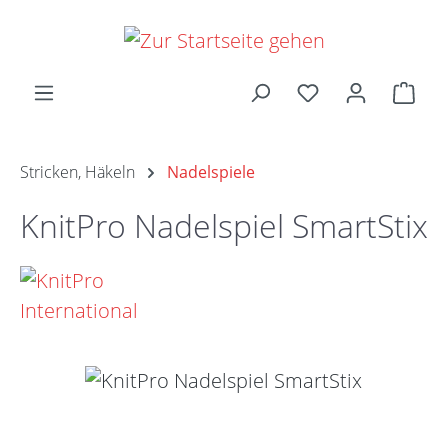
Zum Hauptinhalt springen
Ware
Stricken, Häkeln
Nadelspiele
KnitPro Nadelspiel SmartStix
Bildergalerie überspringen