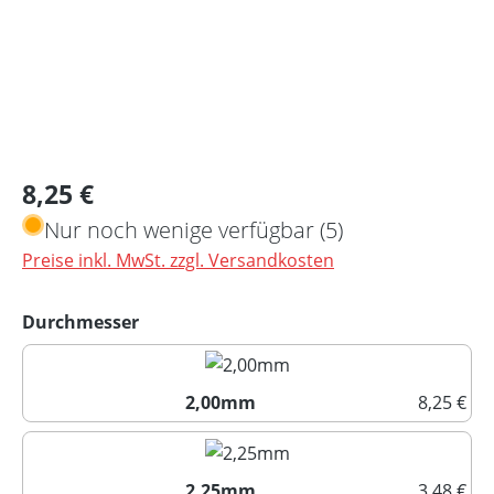
Regulärer Preis:
8,25 €
Nur noch wenige verfügbar (5)
Preise inkl. MwSt. zzgl. Versandkosten
auswählen
Durchmesser
2,00mm
8,25 €
2,00mm
2,25mm
3,48 €