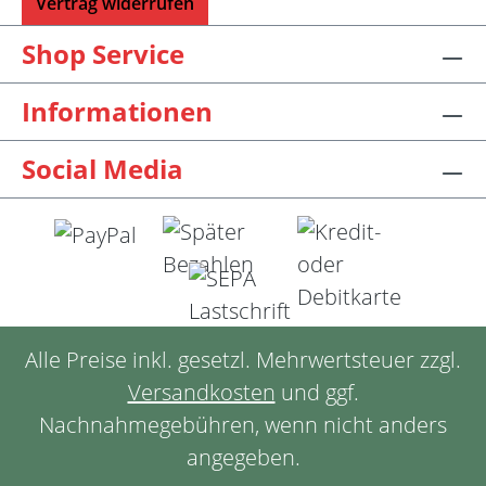
Vertrag widerrufen
Shop Service
Informationen
Social Media
Alle Preise inkl. gesetzl. Mehrwertsteuer zzgl.
Versandkosten
und ggf.
Nachnahmegebühren, wenn nicht anders
angegeben.