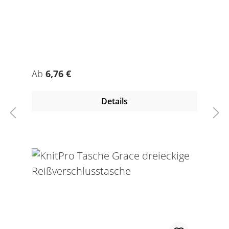
Regulärer Preis:
Ab
6,76 €
Details