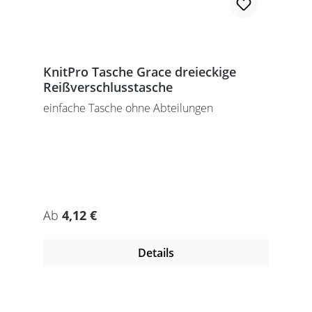
KnitPro Tasche Grace dreieckige
Reißverschlusstasche
einfache Tasche ohne Abteilungen
Regulärer Preis:
Ab
4,12 €
Details