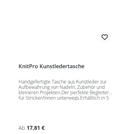
KnitPro Kunstledertasche
Handgefertigte Tasche aus Kunstleder zur
Aufbewahrung von Nadeln, Zubehör und
kleineren Projekten.Der perfekte Begleiter
für Stricker/innen unterwegs.Erhältlich in 5
auffälligen Farben, passend für jede
Gelegenheit.Maße:Geschlossen: 27 x 18 x
5,5cmGeöffnet: 27 x 37cmDie Taschen
werden ohne Inhalt gelierfert.
Regulärer Preis:
Ab
17,81 €