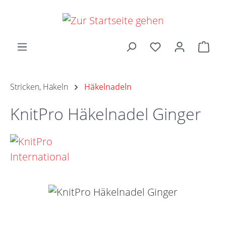
Zum Hauptinhalt springen
Ware
Stricken, Häkeln
Häkelnadeln
KnitPro Häkelnadel Ginger
Bildergalerie überspringen