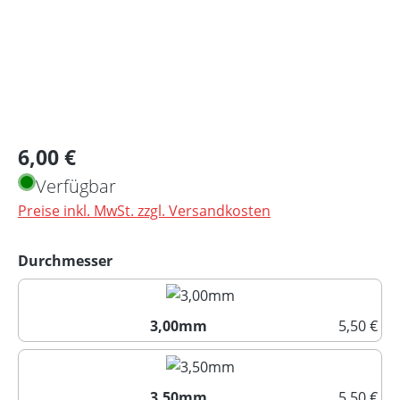
Regulärer Preis:
6,00 €
Verfügbar
Preise inkl. MwSt. zzgl. Versandkosten
auswählen
Durchmesser
3,00mm
5,50 €
3,00mm
3,50mm
5,50 €