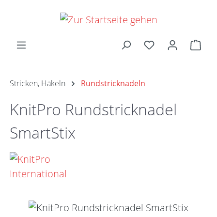
Zum Hauptinhalt springen
Ware
Stricken, Häkeln
Rundstricknadeln
KnitPro Rundstricknadel
SmartStix
Bildergalerie überspringen