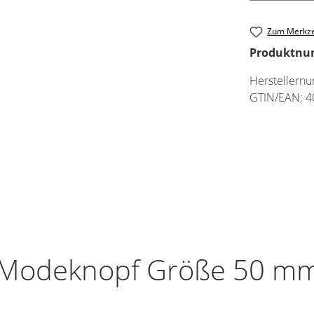
Zum Merkze
Produktn
Herstellern
GTIN/EAN:
4
"Modeknopf Größe 50 mm 