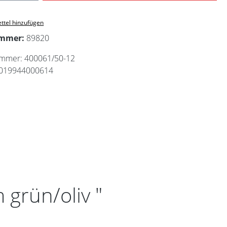
ttel hinzufügen
ummer:
89820
ummer:
400061/50-12
019944000614
grün/oliv "