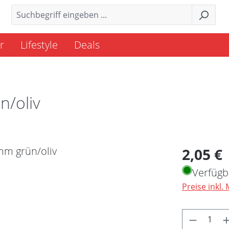
r
Lifestyle
Deals
/oliv
Regulärer 
2,05 €
Verfügb
Preise inkl.
Produkt 