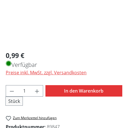
Regulärer Preis:
0,99 €
Verfügbar
Preise inkl. MwSt. zzgl. Versandkosten
Produkt Anzahl: Gib den gewünschten Wert 
In den Warenkorb
Stück
Zum Merkzettel hinzufügen
Produktnummer:
89847