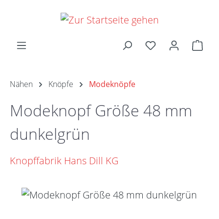
Zum Hauptinhalt springen
Ware
Nähen
Knöpfe
Modeknöpfe
Modeknopf Größe 48 mm
dunkelgrün
Knopffabrik Hans Dill KG
Bildergalerie überspringen