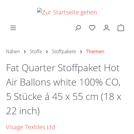
Zum Hauptinhalt springen
Ware
Nähen
Stoffe
Stoffpakete
Themen
Fat Quarter Stoffpaket Hot
Air Ballons white 100% CO,
5 Stücke á 45 x 55 cm (18 x
22 inch)
Visage Textiles Ltd