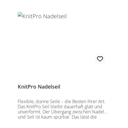
KnitPro Nadelseil
Flexible, dünne Seile – die Besten ihrer Art.
Das KnitPro Seil bleibt dauerhaft glatt und
unverformt. Der Übergang zwischen Nadel
und Seil ist kaum spürbar. Das lässt die
Maschen sanft abgleiten. Ein Loch im
Gewinde ermöglicht zusätzliches Fixieren der