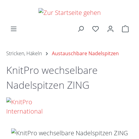
Zum Hauptinhalt springen
Ware
Stricken, Häkeln
Austauschbare Nadelspitzen
KnitPro wechselbare
Nadelspitzen ZING
Bildergalerie überspringen