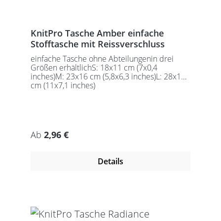
KnitPro Tasche Amber einfache
Stofftasche mit Reissverschluss
einfache Tasche ohne Abteilungenin drei
Größen erhältlichS: 18x11 cm (7x0,4
inches)M: 23x16 cm (5,8x6,3 inches)L: 28x18
cm (11x7,1 inches)
Regulärer Preis:
Ab
2,96 €
Details