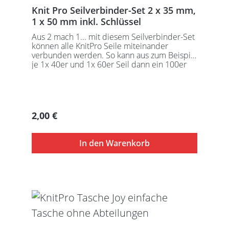
Knit Pro Seilverbinder-Set 2 x 35 mm,
1 x 50 mm inkl. Schlüssel
Aus 2 mach 1... mit diesem Seilverbinder-Set
können alle KnitPro Seile miteinander
verbunden werden. So kann aus zum Beispiel
je 1x 40er und 1x 60er Seil dann ein 100er
Seil entstehen usw.
Regulärer Preis:
2,00 €
In den Warenkorb