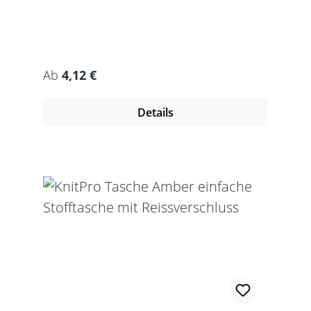
Regulärer Preis:
Ab
4,12 €
Details