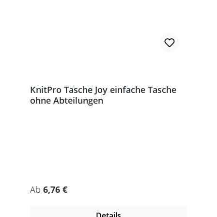
KnitPro Tasche Joy einfache Tasche
ohne Abteilungen
Regulärer Preis:
Ab
6,76 €
Details