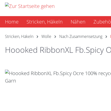
m Hauptinhalt springen
Zur Suche springen
Zur Hauptnavigation springen
Home
Stricken, Häkeln
Nähen
Zubehö
Stricken, Häkeln
Wolle
Nach Zusammensetzung
Hoooked RibbonXL Fb.Spicy Oc
Bildergalerie überspringen