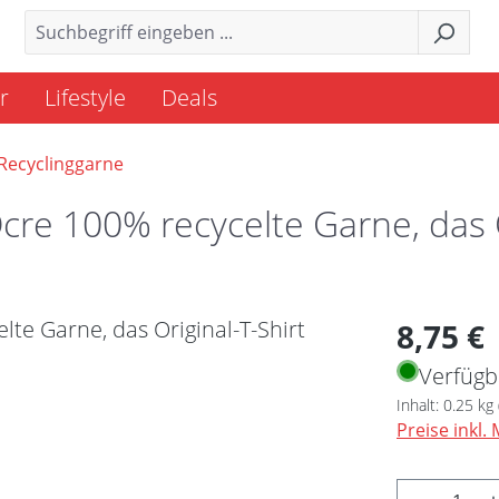
r
Lifestyle
Deals
Recyclinggarne
re 100% recycelte Garne, das O
Regulärer 
8,75 €
Verfügb
Inhalt:
0.25 kg
Preise inkl.
Produkt 