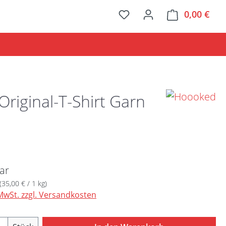
0,00 €
Ware
riginal-T-Shirt Garn
Preis:
ar
(35,00 € / 1 kg)
 MwSt. zzgl. Versandkosten
Anzahl: Gib den gewünschten Wert ein ode