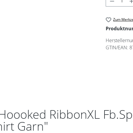
Zum Merkze
Produktn
Herstellern
GTIN/EAN:
8
Hoooked RibbonXL Fb.Spi
hirt Garn"