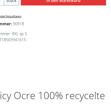
Stück
In den Warenkorb
ttel hinzufügen
ummer:
90918
ummer:
RXL sp 5
718503941615
cy Ocre 100% recycelte