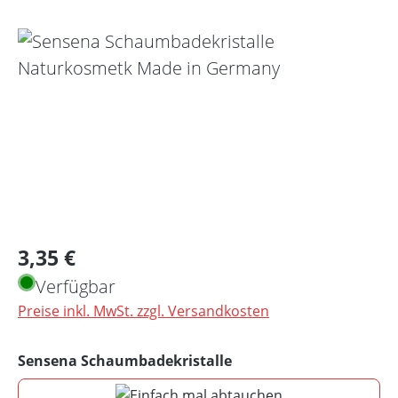
Bildergalerie überspringen
Regulärer Preis:
3,35 €
Verfügbar
Preise inkl. MwSt. zzgl. Versandkosten
auswählen
Sensena Schaumbadekristalle