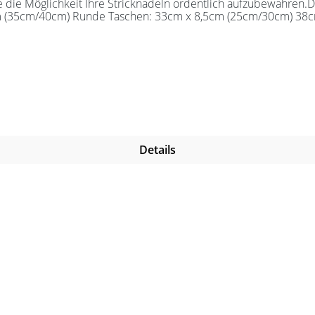
die Möglichkeit Ihre Stricknadeln ordentlich aufzubewahren.D
m (35cm/40cm) Runde Taschen: 33cm x 8,5cm (25cm/30cm) 38c
Details