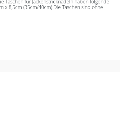
ie Taschen für Jackenstricknadeln haben folgende
m x 8,5cm (35cm/40cm) Die Taschen sind ohne