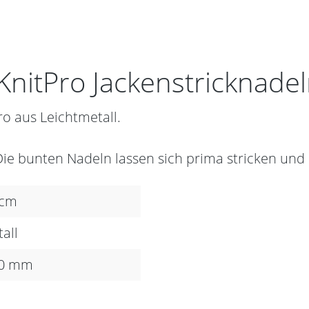
nitPro Jackenstricknadel
ro aus Leichtmetall.
Die bunten Nadeln lassen sich prima stricken un
 cm
all
00 mm