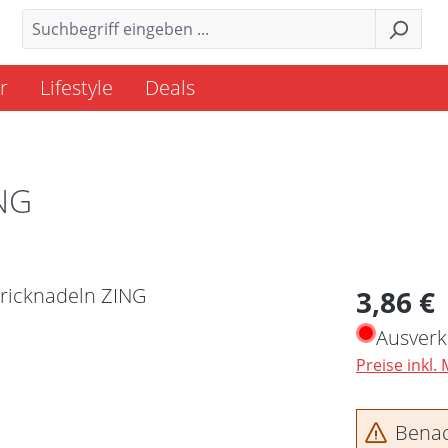
r
Lifestyle
Deals
ING
Regulärer 
3,86 €
Ausverk
Preise inkl.
Benach