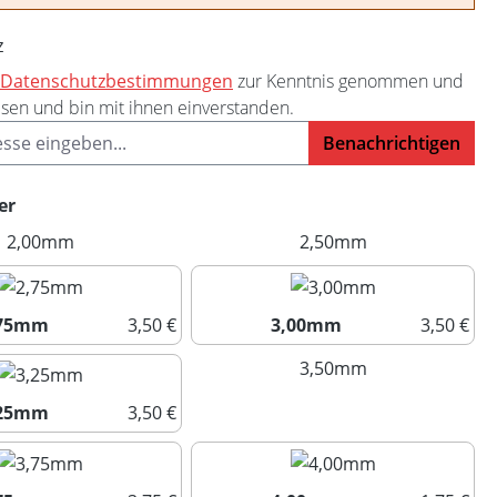
z
Datenschutzbestimmungen
zur Kenntnis genommen und
sen und bin mit ihnen einverstanden.
Benachrichtigen
auswählen
er
2,00mm
(Diese Option ist zurzeit nicht verfügbar.)
2,50mm
(Diese Option ist 
,75mm
3,50 €
3,00mm
3,50 €
2,75mm
3,00mm
3,50mm
(Diese Option ist 
,25mm
3,50 €
3,25mm