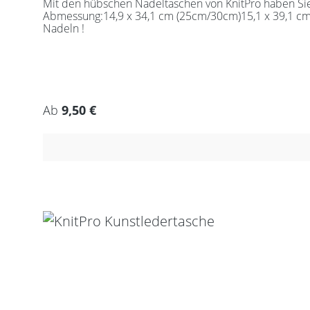
Mit den hübschen Nadeltaschen von KnitPro haben Sie 
Abmessung:14,9 x 34,1 cm (25cm/30cm)15,1 x 39,1 c
Nadeln !
Regulärer Preis:
Ab
9,50 €