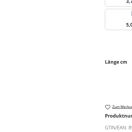
3
5
a
Länge cm
Zum Merkze
Produktn
GTIN/EAN:
8