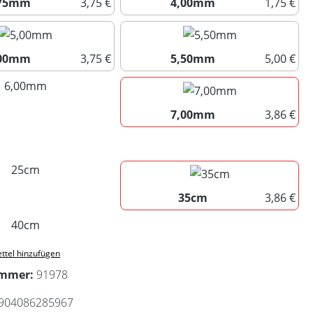
,75mm
3,75 €
4,00mm
1,75 €
3,75mm
4,00mm
,00mm
3,75 €
5,50mm
5,00 €
5,00mm
5,50mm
6,00mm
(Diese Option ist zurzeit nicht verfügbar.)
7,00mm
3,86 €
7,00mm
uswählen
25cm
(Diese Option ist zurzeit nicht verfügbar.)
35cm
3,86 €
35cm
40cm
(Diese Option ist zurzeit nicht verfügbar.)
ttel hinzufügen
ummer:
91978
904086285967