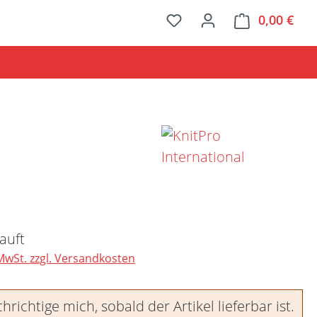
0,00 €
Ware
Preis:
auft
 MwSt. zzgl. Versandkosten
richtige mich, sobald der Artikel lieferbar ist.