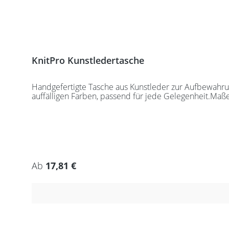
KnitPro Kunstledertasche
Handgefertigte Tasche aus Kunstleder zur Aufbewahrung
auffälligen Farben, passend für jede Gelegenheit.Maß
Regulärer Preis:
Ab
17,81 €