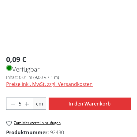
Regulärer Preis:
0,09 €
Verfügbar
Inhalt:
0.01 m
(9,00 € / 1 m)
Preise inkl. MwSt. zzgl. Versandkosten
Produkt Anzahl: Gib den gewünschten Wert 
cm
In den Warenkorb
Zum Merkzettel hinzufügen
Produktnummer:
92430