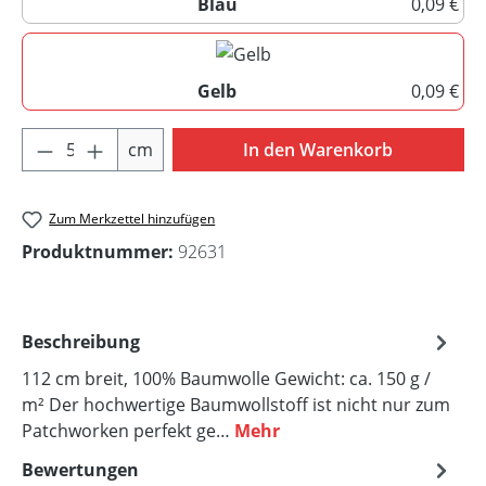
Blau
0,09 €
Blau
(Diese Option ist zurzeit nicht ve
Gelb
0,09 €
Gelb
Produkt Anzahl: Gib den gewünschten Wert 
cm
In den Warenkorb
Zum Merkzettel hinzufügen
Produktnummer:
92631
Beschreibung
112 cm breit, 100% Baumwolle Gewicht: ca. 150 g /
m² Der hochwertige Baumwollstoff ist nicht nur zum
Patchworken perfekt ge…
Mehr
Bewertungen