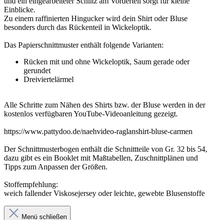
und ein eingearbeiteter Schlitz am Vorderteil sorgt für kleine
Einblicke.
Zu einem raffinierten Hingucker wird dein Shirt oder Bluse
besonders durch das Rückenteil in Wickeloptik.
Das Papierschnittmuster enthält folgende Varianten:
Rücken mit und ohne Wickeloptik, Saum gerade oder
gerundet
Dreiviertelärmel
Alle Schritte zum Nähen des Shirts bzw. der Bluse werden in der
kostenlos verfügbaren YouTube-Videoanleitung gezeigt.
https://www.pattydoo.de/naehvideo-raglanshirt-bluse-carmen
Der Schnittmusterbogen enthält die Schnittteile von Gr. 32 bis 54,
dazu gibt es ein Booklet mit Maßtabellen, Zuschnittplänen und
Tipps zum Anpassen der Größen.
Stoffempfehlung:
weich fallender Viskosejersey oder leichte, gewebte Blusenstoffe
Menü schließen