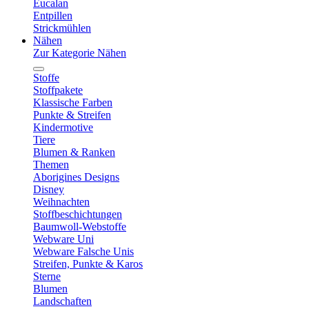
Eucalan
Entpillen
Strickmühlen
Nähen
Zur Kategorie Nähen
Stoffe
Stoffpakete
Klassische Farben
Punkte & Streifen
Kindermotive
Tiere
Blumen & Ranken
Themen
Aborigines Designs
Disney
Weihnachten
Stoffbeschichtungen
Baumwoll-Webstoffe
Webware Uni
Webware Falsche Unis
Streifen, Punkte & Karos
Sterne
Blumen
Landschaften