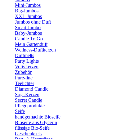
Mini-Jumbos
Big-Jumbos
XXL-Jumbos
Jumbos ohne Duft
Smart Jumbo
Baby-Jumbos
Candle To Go
Mein Gartenduft
Wellness-Duftkerzen
Duftmelts
Party Lights
Votivkerzen
Zubehör
Pure-line
Teelichter
Diamond Candle
Soja-Kerzen
Secret Candle
Pflegeprodukte
Seife
handgemachte Bioseife
Bioseife aus Glycerin
flüssige Bio-Seife
Geschenksets