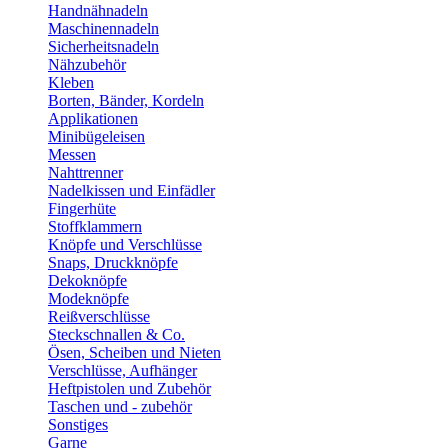
Handnähnadeln
Maschinennadeln
Sicherheitsnadeln
Nähzubehör
Kleben
Borten, Bänder, Kordeln
Applikationen
Minibügeleisen
Messen
Nahttrenner
Nadelkissen und Einfädler
Fingerhüte
Stoffklammern
Knöpfe und Verschlüsse
Snaps, Druckknöpfe
Dekoknöpfe
Modeknöpfe
Reißverschlüsse
Steckschnallen & Co.
Ösen, Scheiben und Nieten
Verschlüsse, Aufhänger
Heftpistolen und Zubehör
Taschen und - zubehör
Sonstiges
Garne