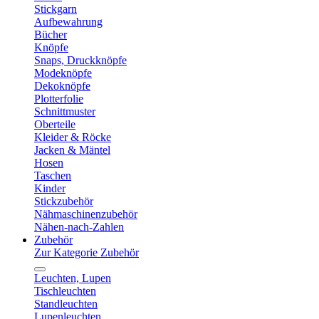
Stickgarn
Aufbewahrung
Bücher
Knöpfe
Snaps, Druckknöpfe
Modeknöpfe
Dekoknöpfe
Plotterfolie
Schnittmuster
Oberteile
Kleider & Röcke
Jacken & Mäntel
Hosen
Taschen
Kinder
Stickzubehör
Nähmaschinenzubehör
Nähen-nach-Zahlen
Zubehör
Zur Kategorie Zubehör
Leuchten, Lupen
Tischleuchten
Standleuchten
Lupenleuchten