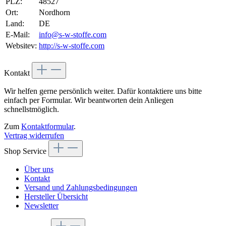
PLZ:
48527
Ort:
Nordhorn
Land:
DE
E-Mail:
info@s-w-stoffe.com
Websitev:
http://s-w-stoffe.com
Kontakt
Wir helfen gerne persönlich weiter. Dafür kontaktiere uns bitte
einfach per Formular. Wir beantworten dein Anliegen
schnellstmöglich.
Zum
Kontaktformular
.
Vertrag widerrufen
Shop Service
Über uns
Kontakt
Versand und Zahlungsbedingungen
Hersteller Übersicht
Newsletter