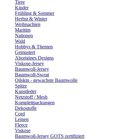
Tiere
Kinder
Frühling & Sommer
Herbst & Winter
Weihnachten
Maritim
Nationen
Wald
Hobbys & Themen
Gemustert
Aborigines Designs
Viskose-Jersey
Baumwoll-Jersey
Baumwoll-Sweat
Oilskin - gewachste Baumwolle
Spitze
Kunstleder
Netzstoff / Mesh
Komplettpackungen
Dekostoffe
Cord
Leinen
Fleece
Viskose
Baumwoll-Jersey GOTS zertifiziert