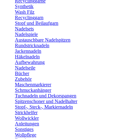
Recyclinggarne
Synthetik
Wash Filz
Recyclinggarn
Stopf und Beilaufgarn
Nadelsets
Nadelspiele
Austauschbare Nadelspitzen
Rundstricknadeln
Jackennadeln
Häkelnadeln
Aufbewahrung
Nadelseile
Bücher
Zubehör
Maschenmarkierer
Schmuckanhänger
Tuchnadeln und Dekorspangen
Spitzenschoner und Nadelhalter
Stopf-, Steck-, Markiernadeln
Strickhelfer
Wollwickler
Anleitungen
Sonstiges
Wollpflege