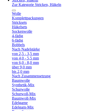
Stricken, Häkeln
Zur Kategorie Stricken, Häkeln
Wolle
Komplettpackungen
Stricksets
Häkelsets
Sockenwolle
4-fädig
6-fädig
Bobbels
Nach Nadelstärke
von 2,5 - 3,5 mm
von 4,0 - 5,5 mm
von 6,0 - 8,0 mm
über 9,0 mm
bis 2,0 mm
Nach Zusammensetzung
Baumwolle
Synthetik-Mix
Schurwolle
Schurwoll-Mix
Baumwoll-Mix
Edelgarne
Edelgarn-Mix