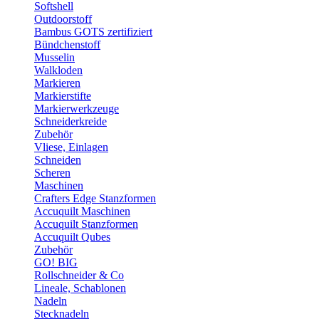
Softshell
Outdoorstoff
Bambus GOTS zertifiziert
Bündchenstoff
Musselin
Walkloden
Markieren
Markierstifte
Markierwerkzeuge
Schneiderkreide
Zubehör
Vliese, Einlagen
Schneiden
Scheren
Maschinen
Crafters Edge Stanzformen
Accuquilt Maschinen
Accuquilt Stanzformen
Accuquilt Qubes
Zubehör
GO! BIG
Rollschneider & Co
Lineale, Schablonen
Nadeln
Stecknadeln