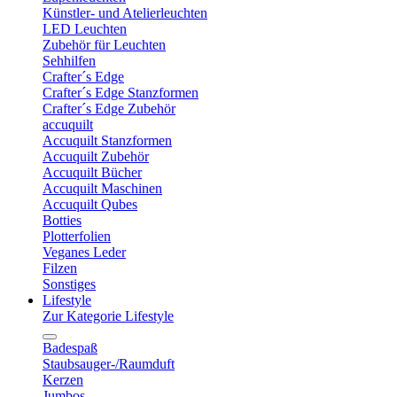
Künstler- und Atelierleuchten
LED Leuchten
Zubehör für Leuchten
Sehhilfen
Crafter´s Edge
Crafter´s Edge Stanzformen
Crafter´s Edge Zubehör
accuquilt
Accuquilt Stanzformen
Accuquilt Zubehör
Accuquilt Bücher
Accuquilt Maschinen
Accuquilt Qubes
Botties
Plotterfolien
Veganes Leder
Filzen
Sonstiges
Lifestyle
Zur Kategorie Lifestyle
Badespaß
Staubsauger-/Raumduft
Kerzen
Jumbos