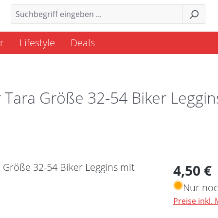
r
Lifestyle
Deals
 Tara Größe 32-54 Biker Leggin
Regulärer 
4,50 €
Nur noc
Preise inkl.