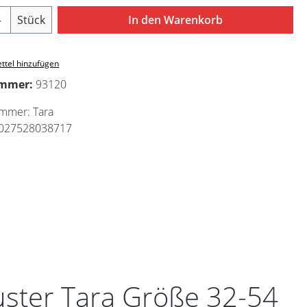
Anzahl: Gib den gewünschten Wert ein ode
Stück
In den Warenkorb
ttel hinzufügen
ummer:
93120
ummer:
Tara
027528038717
uster Tara Größe 32-54