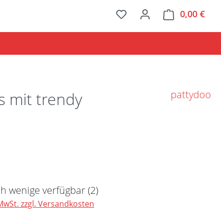
0,00 €
Ware
pattydoo
s mit trendy
Preis:
h wenige verfügbar (2)
 MwSt. zzgl. Versandkosten