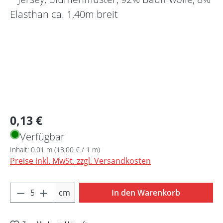
Regulärer Preis:
0,13 €
Verfügbar
Inhalt:
0.01 m
(13,00 € / 1 m)
Preise inkl. MwSt. zzgl. Versandkosten
Produkt Anzahl: Gib den gewünschten Wert 
cm
In den Warenkorb