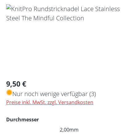
Bildergalerie überspringen
Regulärer Preis:
9,50 €
Nur noch wenige verfügbar (3)
Preise inkl. MwSt. zzgl. Versandkosten
auswählen
Durchmesser
2,00mm
(Diese Option ist zurzeit nich