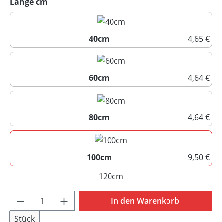
auswählen
Länge cm
40cm
4,65 €
40cm
60cm
4,64 €
60cm
80cm
4,64 €
80cm
(Diese Option ist zurzeit nicht ve
100cm
9,50 €
100cm
120cm
(Diese Option ist zurzeit nicht
Produkt Anzahl: Gib den gewünschten Wert 
In den Warenkorb
Stück