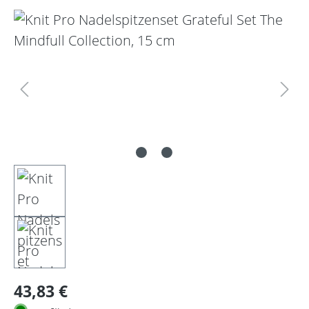
Bildergalerie überspringen
Regulärer Preis:
43,83 €