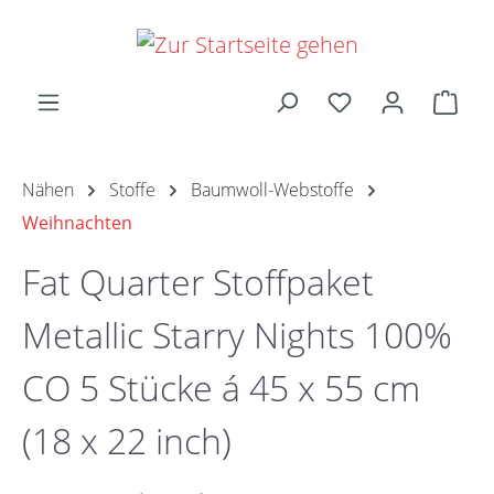
Zum Hauptinhalt springen
Ware
Nähen
Stoffe
Baumwoll-Webstoffe
Weihnachten
Fat Quarter Stoffpaket
Metallic Starry Nights 100%
CO 5 Stücke á 45 x 55 cm
(18 x 22 inch)