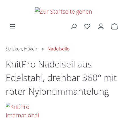
Zum Hauptinhalt springen
Ware
Stricken, Häkeln
Nadelseile
KnitPro Nadelseil aus
Edelstahl, drehbar 360° mit
roter Nylonummantelung