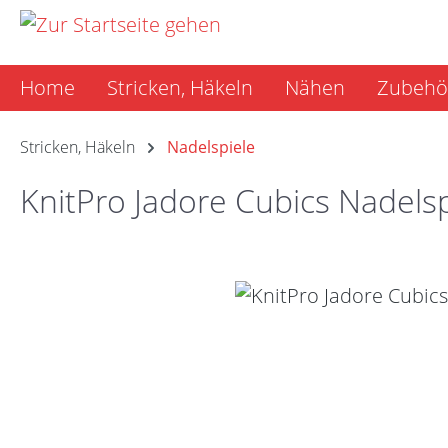
m Hauptinhalt springen
Zur Suche springen
Zur Hauptnavigation springen
Home
Stricken, Häkeln
Nähen
Zubehö
Stricken, Häkeln
Nadelspiele
KnitPro Jadore Cubics Nadelsp
Bildergalerie überspringen