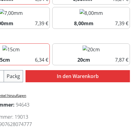
6,00mm
6,50mm
,00mm
7,39 €
8,00mm
7,39 €
7,00mm
8,00mm
uswählen
15cm
6,34 €
20cm
7,87 €
15cm
20cm
Anzahl: Gib den gewünschten Wert ein ode
Packg
In den Warenkorb
ttel hinzufügen
ummer:
94643
ummer:
19013
907628074777