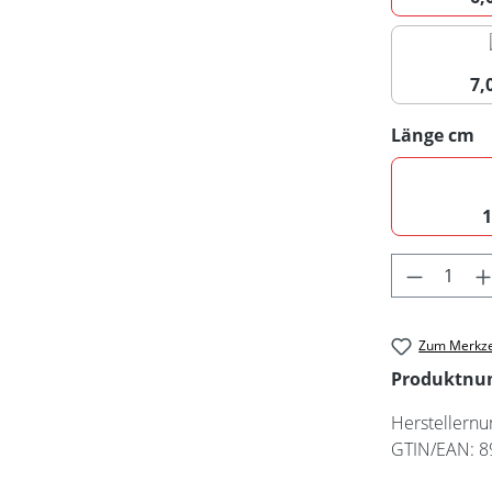
7
a
Länge cm
Produkt 
Zum Merkze
Produktn
Herstellern
GTIN/EAN:
8