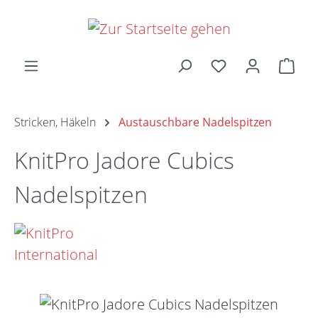
Zum Hauptinhalt springen
Ware
Stricken, Häkeln
Austauschbare Nadelspitzen
KnitPro Jadore Cubics
Nadelspitzen
Bildergalerie überspringen