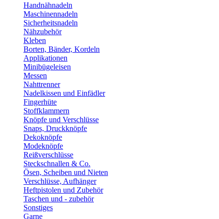
Handnähnadeln
Maschinennadeln
Sicherheitsnadeln
Nähzubehör
Kleben
Borten, Bänder, Kordeln
Applikationen
Minibügeleisen
Messen
Nahttrenner
Nadelkissen und Einfädler
Fingerhüte
Stoffklammern
Knöpfe und Verschlüsse
Snaps, Druckknöpfe
Dekoknöpfe
Modeknöpfe
Reißverschlüsse
Steckschnallen & Co.
Ösen, Scheiben und Nieten
Verschlüsse, Aufhänger
Heftpistolen und Zubehör
Taschen und - zubehör
Sonstiges
Garne