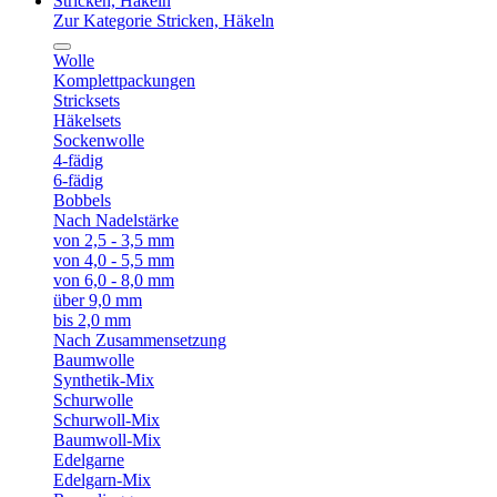
Stricken, Häkeln
Zur Kategorie Stricken, Häkeln
Wolle
Komplettpackungen
Stricksets
Häkelsets
Sockenwolle
4-fädig
6-fädig
Bobbels
Nach Nadelstärke
von 2,5 - 3,5 mm
von 4,0 - 5,5 mm
von 6,0 - 8,0 mm
über 9,0 mm
bis 2,0 mm
Nach Zusammensetzung
Baumwolle
Synthetik-Mix
Schurwolle
Schurwoll-Mix
Baumwoll-Mix
Edelgarne
Edelgarn-Mix