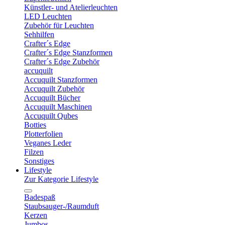
Künstler- und Atelierleuchten
LED Leuchten
Zubehör für Leuchten
Sehhilfen
Crafter´s Edge
Crafter´s Edge Stanzformen
Crafter´s Edge Zubehör
accuquilt
Accuquilt Stanzformen
Accuquilt Zubehör
Accuquilt Bücher
Accuquilt Maschinen
Accuquilt Qubes
Botties
Plotterfolien
Veganes Leder
Filzen
Sonstiges
Lifestyle
Zur Kategorie Lifestyle
Badespaß
Staubsauger-/Raumduft
Kerzen
Jumbos