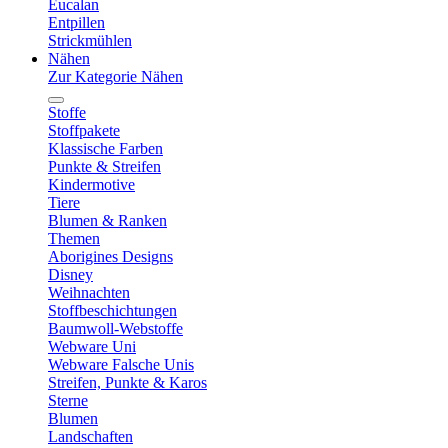
Eucalan
Entpillen
Strickmühlen
Nähen
Zur Kategorie Nähen
Stoffe
Stoffpakete
Klassische Farben
Punkte & Streifen
Kindermotive
Tiere
Blumen & Ranken
Themen
Aborigines Designs
Disney
Weihnachten
Stoffbeschichtungen
Baumwoll-Webstoffe
Webware Uni
Webware Falsche Unis
Streifen, Punkte & Karos
Sterne
Blumen
Landschaften