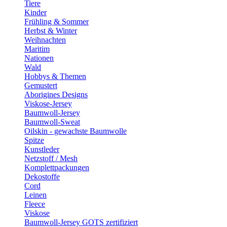
Tiere
Kinder
Frühling & Sommer
Herbst & Winter
Weihnachten
Maritim
Nationen
Wald
Hobbys & Themen
Gemustert
Aborigines Designs
Viskose-Jersey
Baumwoll-Jersey
Baumwoll-Sweat
Oilskin - gewachste Baumwolle
Spitze
Kunstleder
Netzstoff / Mesh
Komplettpackungen
Dekostoffe
Cord
Leinen
Fleece
Viskose
Baumwoll-Jersey GOTS zertifiziert