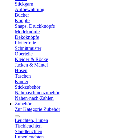
Stickgarn
Aufbewahrung
Bücher
Knöpfe
Snaps, Druckknöpfe
Modeknöpfe
Dekoknöpfe
Plotterfolie
Schnittmuster
Oberteile
Kleider & Röcke
Jacken & Mäntel
Hosen
Taschen
Kinder
Stickzubehör
Nähmaschinenzubehör
Nähen-nach-Zahlen
Zubehör
Zur Kategorie Zubehör
Leuchten, Lupen
Tischleuchten
Standleuchten
Lupenleuchten