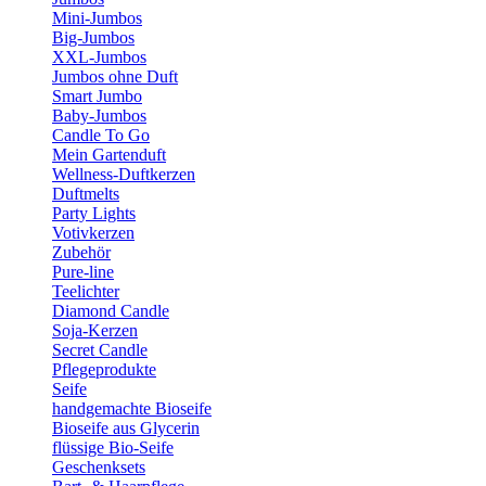
Mini-Jumbos
Big-Jumbos
XXL-Jumbos
Jumbos ohne Duft
Smart Jumbo
Baby-Jumbos
Candle To Go
Mein Gartenduft
Wellness-Duftkerzen
Duftmelts
Party Lights
Votivkerzen
Zubehör
Pure-line
Teelichter
Diamond Candle
Soja-Kerzen
Secret Candle
Pflegeprodukte
Seife
handgemachte Bioseife
Bioseife aus Glycerin
flüssige Bio-Seife
Geschenksets