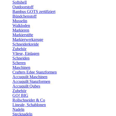
Softshell
Outdoorstoff
Bambus GOTS zertifiziert
Bündchenstoff
Musselin
Walkloden
Markieren
Markierstifte
Markierwerkzeuge
Schneiderkreide
Zubehör
Vliese, Einlagen
Schneiden
Scheren
Maschinen
Crafters Edge Stanzformen
Accuquilt Maschinen
Accuquilt Stanzformen
Accuquilt Qubes
Zubehör
GO! BIG
Rollschneider & Co
Lineale, Schablonen
Nadeln
Stecknadeln