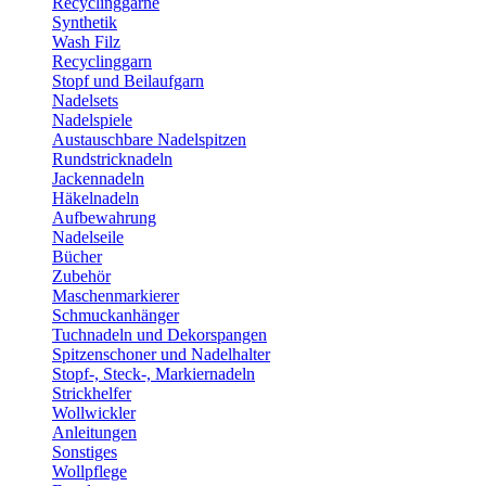
Recyclinggarne
Synthetik
Wash Filz
Recyclinggarn
Stopf und Beilaufgarn
Nadelsets
Nadelspiele
Austauschbare Nadelspitzen
Rundstricknadeln
Jackennadeln
Häkelnadeln
Aufbewahrung
Nadelseile
Bücher
Zubehör
Maschenmarkierer
Schmuckanhänger
Tuchnadeln und Dekorspangen
Spitzenschoner und Nadelhalter
Stopf-, Steck-, Markiernadeln
Strickhelfer
Wollwickler
Anleitungen
Sonstiges
Wollpflege