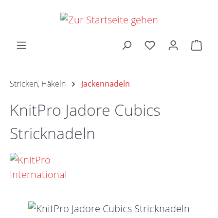
Zum Hauptinhalt springen
Ware
Stricken, Häkeln
Jackennadeln
KnitPro Jadore Cubics
Stricknadeln
Bildergalerie überspringen