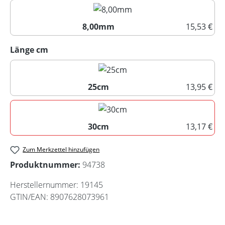
7,00mm
8,00mm
15,53 €
8,00mm
auswählen
Länge cm
25cm
13,95 €
25cm
30cm
13,17 €
30cm
Zum Merkzettel hinzufügen
Produktnummer:
94738
Herstellernummer:
19145
GTIN/EAN:
8907628073961