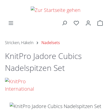
Zum Hauptinhalt springen
Ware
Stricken, Häkeln
Nadelsets
KnitPro Jadore Cubics
Nadelspitzen Set
Bildergalerie überspringen