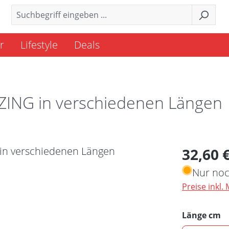
r
Lifestyle
Deals
t ZING in verschiedenen Längen
Regulärer 
32,60 
Nur noc
Preise inkl.
a
Länge cm