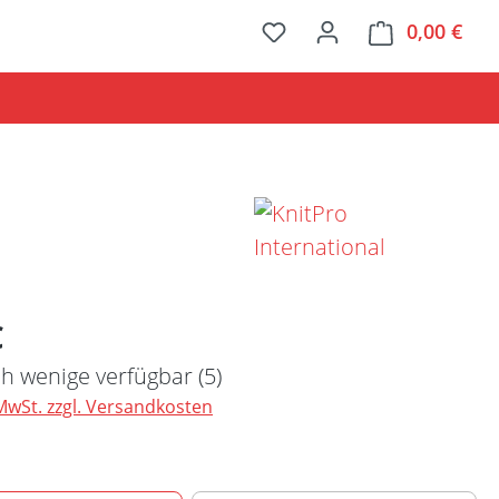
0,00 €
Ware
Preis:
€
h wenige verfügbar (5)
 MwSt. zzgl. Versandkosten
uswählen