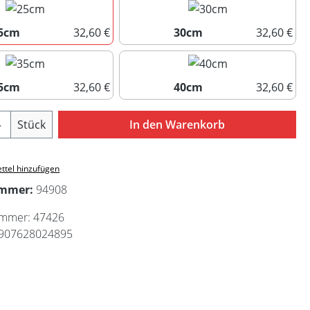
5cm
32,60 €
30cm
32,60 €
25cm
30cm
5cm
32,60 €
40cm
32,60 €
35cm
40cm
Anzahl: Gib den gewünschten Wert ein ode
Stück
In den Warenkorb
ttel hinzufügen
ummer:
94908
ummer:
47426
907628024895