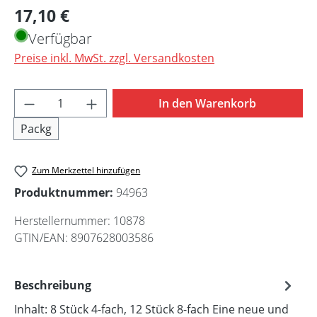
Regulärer Preis:
17,10 €
Verfügbar
Preise inkl. MwSt. zzgl. Versandkosten
Produkt Anzahl: Gib den gewünschten Wert 
In den Warenkorb
Packg
Zum Merkzettel hinzufügen
Produktnummer:
94963
Herstellernummer:
10878
GTIN/EAN:
8907628003586
Beschreibung
Inhalt: 8 Stück 4-fach, 12 Stück 8-fach Eine neue und