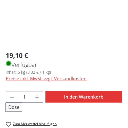
Regulärer Preis:
19,10 €
Verfügbar
Inhalt:
5 kg
(3,82 € / 1 kg)
Preise inkl. MwSt. zzgl. Versandkosten
Produkt Anzahl: Gib den gewünschten Wert 
In den Warenkorb
Dose
Zum Merkzettel hinzufügen