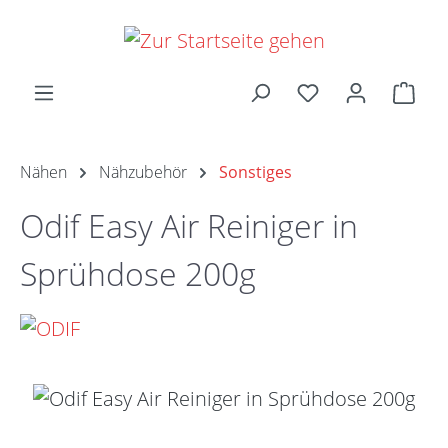
Zum Hauptinhalt springen
Ware
Nähen
Nähzubehör
Sonstiges
Odif Easy Air Reiniger in
Sprühdose 200g
Bildergalerie überspringen