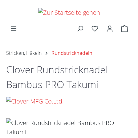
Zum Hauptinhalt springen
Ware
Stricken, Häkeln
Rundstricknadeln
Clover Rundstricknadel
Bambus PRO Takumi
Bildergalerie überspringen