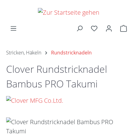
Zum Hauptinhalt springen
Ware
Stricken, Häkeln
Rundstricknadeln
Clover Rundstricknadel
Bambus PRO Takumi
Bildergalerie überspringen