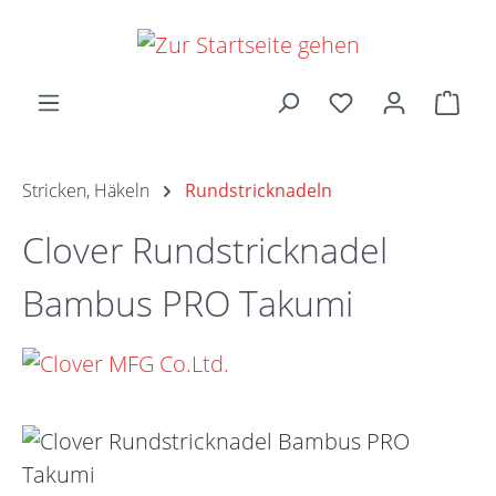
Zum Hauptinhalt springen
Ware
Stricken, Häkeln
Rundstricknadeln
Clover Rundstricknadel
Bambus PRO Takumi
Bildergalerie überspringen