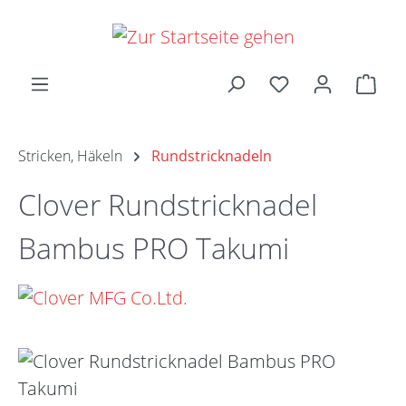
Zum Hauptinhalt springen
Ware
Stricken, Häkeln
Rundstricknadeln
Clover Rundstricknadel
Bambus PRO Takumi
Bildergalerie überspringen