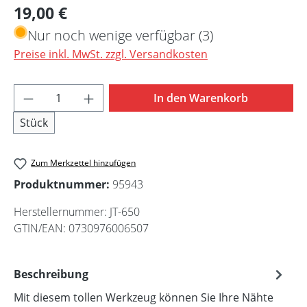
Regulärer Preis:
19,00 €
Nur noch wenige verfügbar (3)
Preise inkl. MwSt. zzgl. Versandkosten
Produkt Anzahl: Gib den gewünschten Wert 
In den Warenkorb
Stück
Zum Merkzettel hinzufügen
Produktnummer:
95943
Herstellernummer:
JT-650
GTIN/EAN:
0730976006507
Beschreibung
Mit diesem tollen Werkzeug können Sie Ihre Nähte